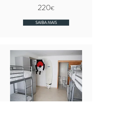
220
€
SAIBA MAIS
PACOTE PARA GRUPOS
Todos os quartos são privados,
com ar condicionado e casa de